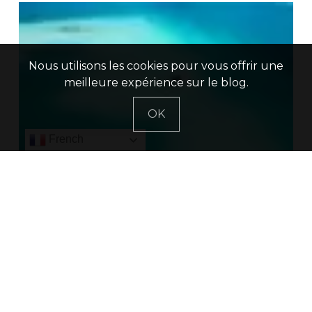
Nous utilisons les cookies pour vous offrir une
meilleure expérience sur le blog.
OK
French
AMÉRIQUE DU NORD
DESTINATIONS
Bacalar – La lagune aux 7
couleurs (GUIDE)
JUILLET 2022
LOCALISATION :
BACALAR
,
MEXIQUE